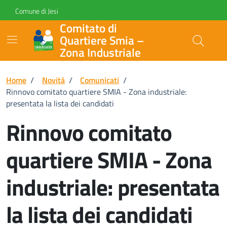
Vai ai contenuti
Vai al footer
Skip to Main Content
Comune di Jesi
Comitato di
Quartiere Smia –
Zona Industriale
Home
/
Novità
/
Comunicati
/
Rinnovo comitato quartiere SMIA - Zona industriale:
presentata la lista dei candidati
Rinnovo comitato
quartiere SMIA - Zona
industriale: presentata
la lista dei candidati