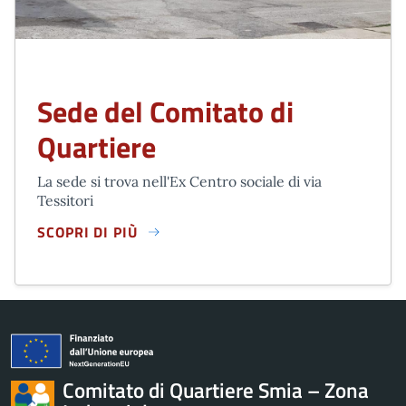
Sede del Comitato di
Quartiere
La sede si trova nell'Ex Centro sociale di via
Tessitori
SCOPRI DI PIÙ
SEDE DEL COMITATO DI QUARTIERE
Comitato di Quartiere Smia – Zona