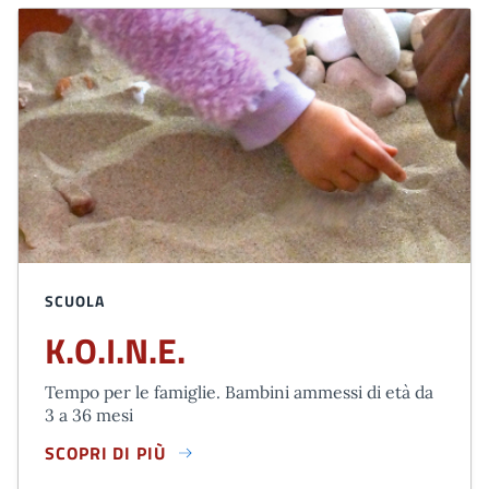
SCUOLA
K.O.I.N.E.
Tempo per le famiglie. Bambini ammessi di età da
3 a 36 mesi
SCOPRI DI PIÙ
K.O.I.N.E.