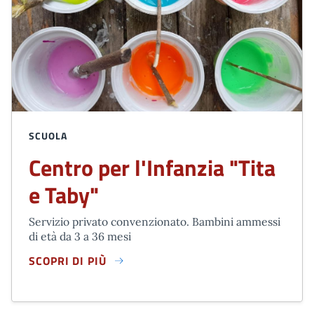
SCUOLA
Centro per l'Infanzia "Tita
e Taby"
Servizio privato convenzionato. Bambini ammessi
di età da 3 a 36 mesi
SCOPRI DI PIÙ
CENTRO PER L'INFANZIA "TITA E TABY"