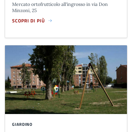
Mercato ortofrutticolo all'ingrosso in via Don
Minzoni, 25
SCOPRI DI PIÙ
MERCATO ORTOFRUTTICOLO ALL'INGROSSO
GIARDINO