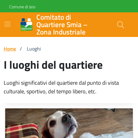
Vai ai contenuti
Vai al footer
Skip to Main Content
Comune di Jesi
Comitato di
Quartiere Smia –
Zona Industriale
Home
/
Luoghi
I luoghi del quartiere
Luoghi significativi del quartiere dal punto di vista
culturale, sportivo, del tempo libero, etc.