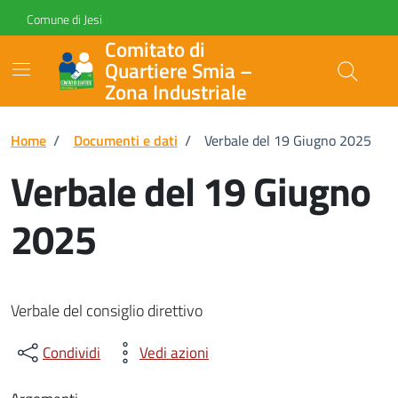
Vai ai contenuti
Vai al footer
Skip to Main Content
Comune di Jesi
Comitato di
Quartiere Smia –
Zona Industriale
Home
/
Documenti e dati
/
Verbale del 19 Giugno 2025
Verbale del 19 Giugno
2025
Verbale del consiglio direttivo
Condividi
Vedi azioni