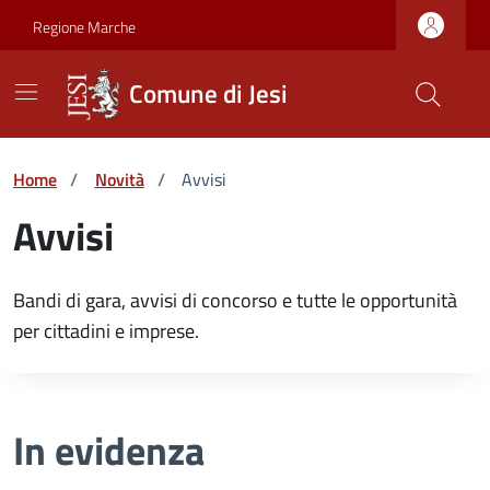
Vai ai contenuti
Vai al footer
Skip to Main Content
Regione Marche
Comune di Jesi
Home
/
Novità
/
Avvisi
Avvisi
Bandi di gara, avvisi di concorso e tutte le opportunità
per cittadini e imprese.
In evidenza