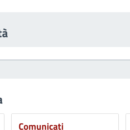
tà
a
Comunicati