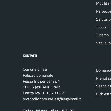
Mobilità 
Partecip
Salute, 
Tributi, 
Turismo
Vita lavo
CONTATTI
Comune di Jesi
Domande 
Palazzo Comunale
Prenota
Piazza Indipendenza, 1
Segnalazi
60035 Jesi (AN) - Italia
Partita Iva: 00135880425
Richiesta
protocollo.comune.jesi@legalmail.it
Codice Univoco Ufficio: UFZ4RC