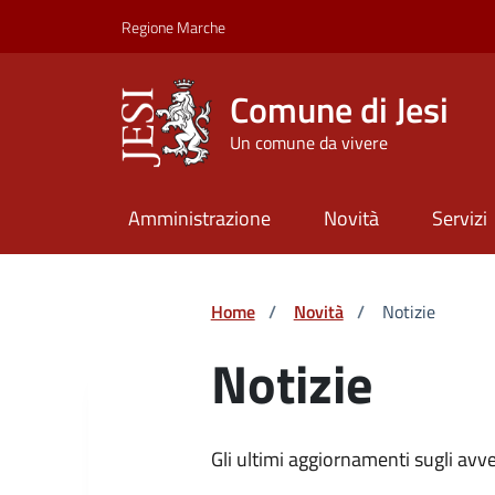
Vai ai contenuti
Vai al footer
Skip to Main Content
Regione Marche
Comune di Jesi
Un comune da vivere
Amministrazione
Novità
Servizi
Home
/
Novità
/
Notizie
Notizie
Gli ultimi aggiornamenti sugli avv