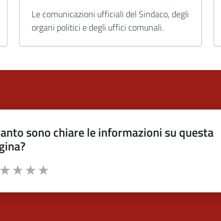
Le comunicazioni ufficiali del Sindaco, degli
organi politici e degli uffici comunali.
anto sono chiare le informazioni su questa
gina?
a da 1 a 5 stelle la pagina
ta 1 stelle su 5
Valuta 2 stelle su 5
Valuta 3 stelle su 5
Valuta 4 stelle su 5
Valuta 5 stelle su 5