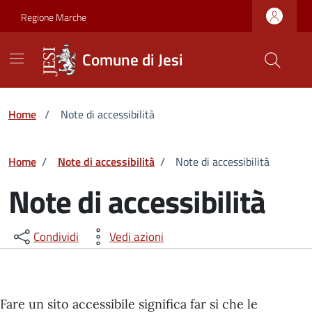
Vai ai contenuti
Vai al footer
Skip to Main Content
Regione Marche
Comune di Jesi
Home
/
Note di accessibilità
Home
/
Note di accessibilità
/
Note di accessibilità
Note di accessibilità
Condividi
Vedi azioni
Fare un sito accessibile significa far sì che le